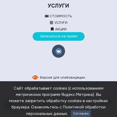
УСЛУГИ
СТОИМОСТЬ
УСЛУГИ
АКЦИИ
Записаться на приём
Версия для слабовидящих
Клиника Дыши в Домодедово-Ступино
© 2026
Сайт обрабатывает cookies (с использованием
метрических программ Яндекс.Метрика). Вы
можете запретить обработку cookies в настройках
ИМЕЮТСЯ ПРОТИВОПОКАЗАНИЯ, НЕОБХОДИМА
браузера. Ознакомьтесь с
Политикой обработки
КОНСУЛЬТАЦИЯ СПЕЦИАЛИСТА
персональных данных
.
Согласен