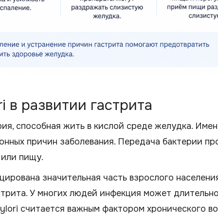
ri в развитии гастрита
ктерия, способная жить в кислой среде желудка. Имен
онных причин заболевания. Передача бактерии пр
 или пищу.
ицирована значительная часть взрослого населени
стрита. У многих людей инфекция может длительн
pylori считается важным фактором хронического в